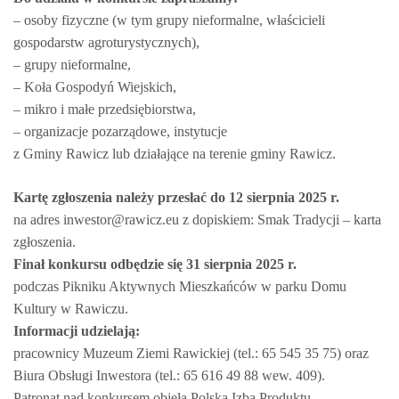
– osoby fizyczne (w tym grupy nieformalne, właścicieli
gospodarstw agroturystycznych),
– grupy nieformalne,
– Koła Gospodyń Wiejskich,
– mikro i małe przedsiębiorstwa,
– organizacje pozarządowe, instytucje
z Gminy Rawicz lub działające na terenie gminy Rawicz.
Kartę zgłoszenia należy przesłać do 12 sierpnia 2025 r.
na adres inwestor@rawicz.eu z dopiskiem: Smak Tradycji – karta
zgłoszenia.
Finał konkursu odbędzie się 31 sierpnia 2025 r.
podczas Pikniku Aktywnych Mieszkańców w parku Domu
Kultury w Rawiczu.
Informacji udzielają:
pracownicy Muzeum Ziemi Rawickiej (tel.: 65 545 35 75) oraz
Biura Obsługi Inwestora (tel.: 65 616 49 88 wew. 409).
Patronat nad konkursem objęła Polska Izba Produktu