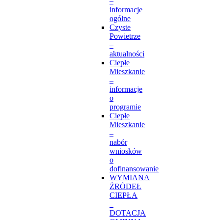
–
informacje
ogólne
Czyste
Powietrze
–
aktualności
Ciepłe
Mieszkanie
–
informacje
o
programie
Ciepłe
Mieszkanie
–
nabór
wniosków
o
dofinansowanie
WYMIANA
ŹRÓDEŁ
CIEPŁA
–
DOTACJA