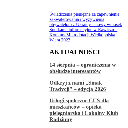
Nawigacja
Świadczenia pieniężne za zapewnienie
zakwaterowania i wyżywienia
wpisu
obywatelom z Ukrainy – nowy wniosek
Spotkanie informacyjne w Rawiczu –
Konkurs Mikrodotacji Wielkopolska
Wiara 2022
AKTUALNOŚCI
14 sierpnia – ograniczenia w
obsłudze interesantów
Odkryj z nami „Smak
Tradycji” – edycja 2026
Usługi społeczne CUS dla
mieszkańców – opieka
pielęgniarska i Lokalny Klub
Rodzinny