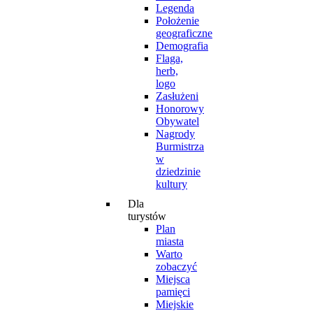
Legenda
Położenie
geograficzne
Demografia
Flaga,
herb,
logo
Zasłużeni
Honorowy
Obywatel
Nagrody
Burmistrza
w
dziedzinie
kultury
Dla
turystów
Plan
miasta
Warto
zobaczyć
Miejsca
pamięci
Miejskie