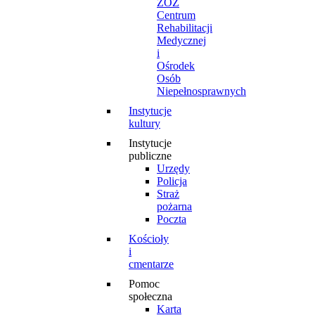
ZOZ
Centrum
Rehabilitacji
Medycznej
i
Ośrodek
Osób
Niepełnosprawnych
Instytucje
kultury
Instytucje
publiczne
Urzędy
Policja
Straż
pożarna
Poczta
Kościoły
i
cmentarze
Pomoc
społeczna
Karta