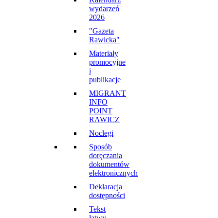
wydarzeń
2026
"Gazeta
Rawicka"
Materiały
promocyjne
i
publikacje
MIGRANT
INFO
POINT
RAWICZ
Noclegi
Sposób
doręczania
dokumentów
elektronicznych
Deklaracja
dostępności
Tekst
łatwy