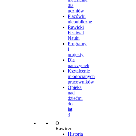
dla
uczniów
Placówki
niepubliczne
Rawicki
Festiwal
Nauki
Programy
i
projekty
Dla
nauczycieli
Kształcenie
młodocianych
pracowników
Opieka
nad
dziećmi
do
lat
3
O
Rawiczu
Historia