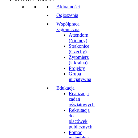
Aktualności
Ogłoszenia
Współpraca
zagraniczna
Attendorn
(Niemcy)
Strakonice
(Czechy)
Żytomierz
(Ukraina)
Projekty
Grupa
inicjatywna
Edukacja
Realizacja
zadań
oświatowych
Rekrutacja
do
placówek
publicznych
Pomoc
materialna