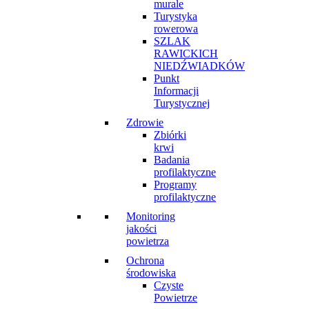
murale
Turystyka
rowerowa
SZLAK
RAWICKICH
NIEDŹWIADKÓW
Punkt
Informacji
Turystycznej
Zdrowie
Zbiórki
krwi
Badania
profilaktyczne
Programy
profilaktyczne
Monitoring
jakości
powietrza
Ochrona
środowiska
Czyste
Powietrze