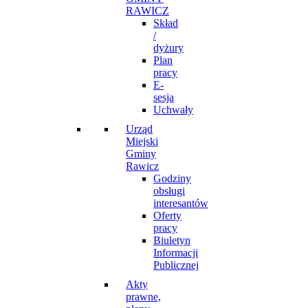
RAWICZ
Skład
/
dyżury
Plan
pracy
E-
sesja
Uchwały
Urząd
Miejski
Gminy
Rawicz
Godziny
obsługi
interesantów
Oferty
pracy
Biuletyn
Informacji
Publicznej
Akty
prawne,