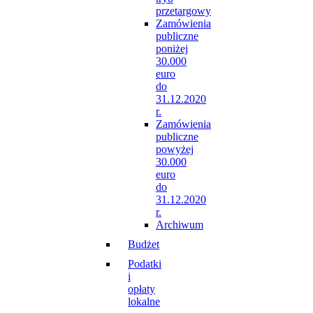
przetargowy
Zamówienia
publiczne
poniżej
30.000
euro
do
31.12.2020
r.
Zamówienia
publiczne
powyżej
30.000
euro
do
31.12.2020
r.
Archiwum
Budżet
Podatki
i
opłaty
lokalne