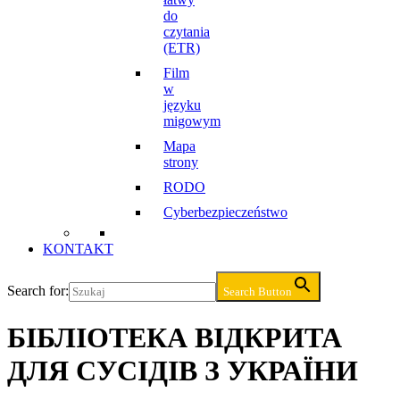
do
czytania
(ETR)
Film
w
języku
migowym
Mapa
strony
RODO
Cyberbezpieczeństwo
KONTAKT
Search for:
Search Button
БІБЛІОТЕКА ВІДКРИТА
ДЛЯ СУСІДІВ З УКРАЇНИ