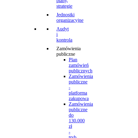
plany,
strategie
Jednostki
organizacyjne
Audyt
i
kontrola
Zamówienia
publiczne
Plan
zamówień
publicznych
Zamówienia
publiczne
-
platforma
zakupowa
Zamówienia
publiczne
do
130.000
zł
-
tryb