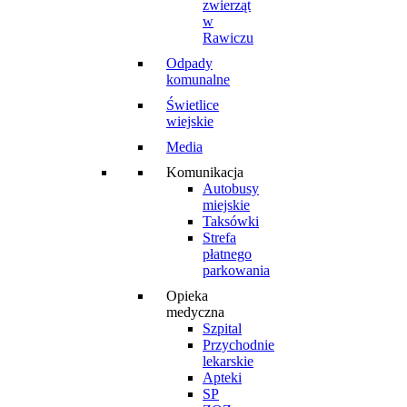
zwierząt
w
Rawiczu
Odpady
komunalne
Świetlice
wiejskie
Media
Komunikacja
Autobusy
miejskie
Taksówki
Strefa
płatnego
parkowania
Opieka
medyczna
Szpital
Przychodnie
lekarskie
Apteki
SP