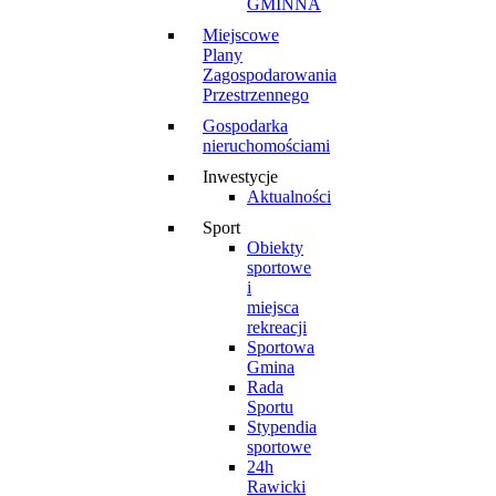
GMINNA
Miejscowe
Plany
Zagospodarowania
Przestrzennego
Gospodarka
nieruchomościami
Inwestycje
Aktualności
Sport
Obiekty
sportowe
i
miejsca
rekreacji
Sportowa
Gmina
Rada
Sportu
Stypendia
sportowe
24h
Rawicki