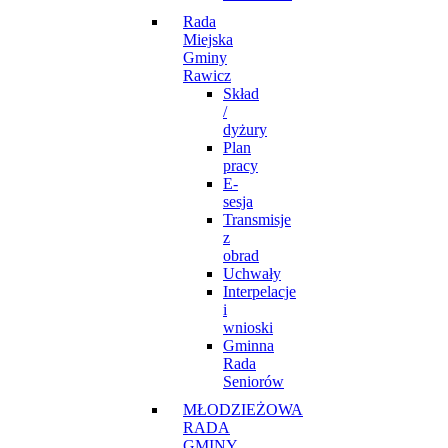
Rada
Miejska
Gminy
Rawicz
Skład
/
dyżury
Plan
pracy
E-
sesja
Transmisje
z
obrad
Uchwały
Interpelacje
i
wnioski
Gminna
Rada
Seniorów
MŁODZIEŻOWA
RADA
GMINY