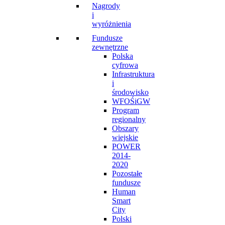
Nagrody
i
wyróżnienia
Fundusze
zewnętrzne
Polska
cyfrowa
Infrastruktura
i
środowisko
WFOŚiGW
Program
regionalny
Obszary
wiejskie
POWER
2014-
2020
Pozostałe
fundusze
Human
Smart
City
Polski