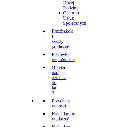
Dużej
Rodziny
Centrum
Usług
Społecznych
Przedszkola
i
szkoły
publiczne
Placówki
niepubliczne
Opieka
nad
dziećmi
do
lat
3
Przydatne
wnioski
Kalendarium
wydarzeń
Kalendarz