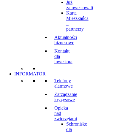
Już
zainwestowali
Karta
Mieszkańca
–
partnerzy
Aktualności
biznesowe
Kontakt
dla
inwestora
INFORMATOR
Telefony
alarmowe
Zarządzanie
kryzysowe
Opieka
nad
zwierzętami
Schronisko
dla