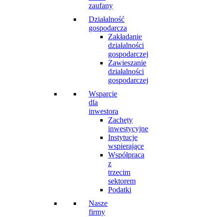
zaufany
Działalność
gospodarcza
Zakładanie
działalności
gospodarczej
Zawieszanie
działalności
gospodarczej
Wsparcie
dla
inwestora
Zachęty
inwestycyjne
Instytucje
wspierające
Współpraca
z
trzecim
sektorem
Podatki
Nasze
firmy