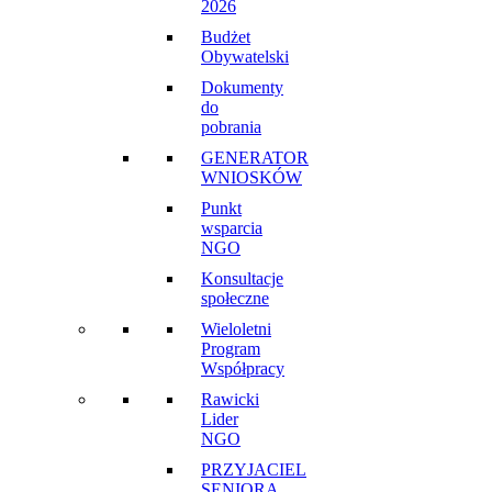
2026
Budżet
Obywatelski
Dokumenty
do
pobrania
GENERATOR
WNIOSKÓW
Punkt
wsparcia
NGO
Konsultacje
społeczne
Wieloletni
Program
Współpracy
Rawicki
Lider
NGO
PRZYJACIEL
SENIORA