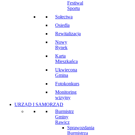
Festiwal
Sportu
Sołectwa
Osiedla
Rewitalizacja
Nowy
Rynek
Karta
Mieszkańca
Ukwiecona
Gmina
Fotokonkurs
Monitoring
wizyjny
URZĄD I SAMORZĄD
Burmistrz
Gminy
Rawicz
Sprawozdania
Burmistrza